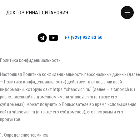
Перейти
Main
к
ДОКТОР РИНАТ СИТАНОВИЧ
Menu
содержимому
+7 (929) 932 63 50
Политика конфиденциальности
Настоящая Политика конфиденциальности персональных данных (далее
— Политика конфиденциальности) действует в отношении всей
информации, которую сайт https://sitanovich.ru/, (далее — sitanovich.ru)
расположенный на доменном имени sitanovich.ru (а также его
субдоменах), может получить о Пользователе во время использования
сайта sitanovich.ru (а также его субдоменов), его программ и его
продуктов.
1. Определение терминов